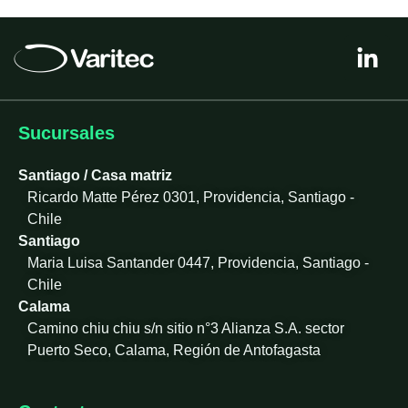
L
i
n
k
e
Sucursales
d
i
Santiago / Casa matriz
n
Ricardo Matte Pérez 0301, Providencia, Santiago -
-
Chile
i
Santiago
n
Maria Luisa Santander 0447, Providencia, Santiago -
Chile
Calama
Camino chiu chiu s/n sitio n°3 Alianza S.A. sector
Puerto Seco, Calama, Región de Antofagasta