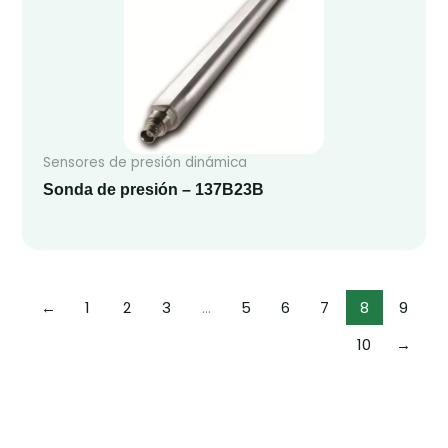
Sensores de presión dinámica
Sonda de presión – 137B23B
←
1
2
3
…
5
6
7
8
9
10
→