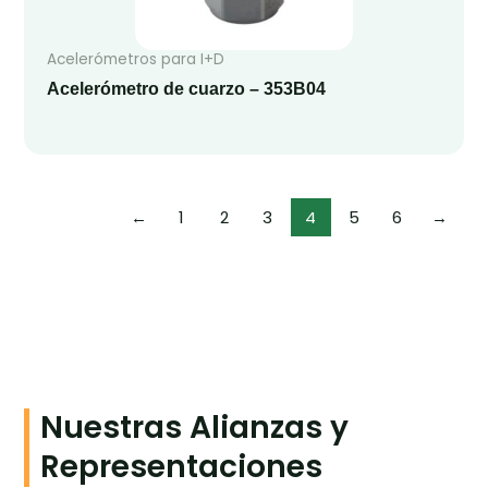
Acelerómetros para I+D
Acelerómetro de cuarzo – 353B04
←
1
2
3
4
5
6
→
Nuestras Alianzas y
Representaciones