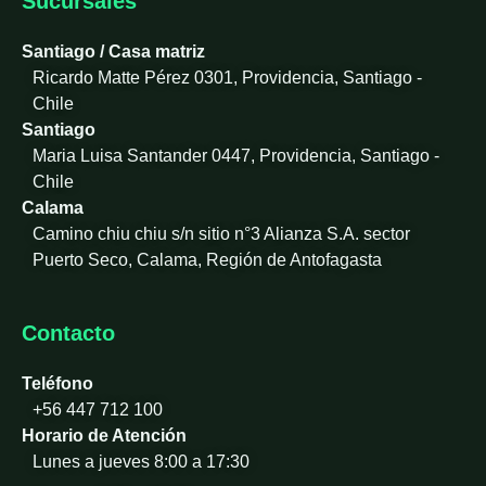
Sucursales
d
i
Santiago / Casa matriz
n
Ricardo Matte Pérez 0301, Providencia, Santiago -
-
Chile
i
Santiago
n
Maria Luisa Santander 0447, Providencia, Santiago -
Chile
Calama
Camino chiu chiu s/n sitio n°3 Alianza S.A. sector
Puerto Seco, Calama, Región de Antofagasta
Contacto
Teléfono
+56 447 712 100
Horario de Atención
Lunes a jueves 8:00 a 17:30