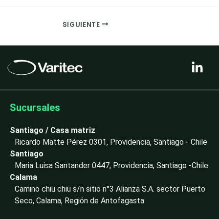
SIGUIENTE
L
i
n
k
e
Sucursales
d
i
Santiago / Casa matriz
n
Ricardo Matte Pérez 0301, Providencia, Santiago - Chile
-
Santiago
i
Maria Luisa Santander 0447, Providencia, Santiago -Chile
n
Calama
Camino chiu chiu s/n sitio n°3 Alianza S.A. sector Puerto
Seco, Calama, Región de Antofagasta