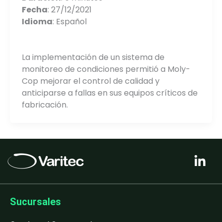
Fecha
: 27/12/2021
Idioma
: Español
La implementación de un sistema de
monitoreo de condiciones permitió a Moly-
Cop mejorar el control de calidad y
anticiparse a fallas en sus equipos críticos de
fabricación.
L
i
n
k
e
Sucursales
d