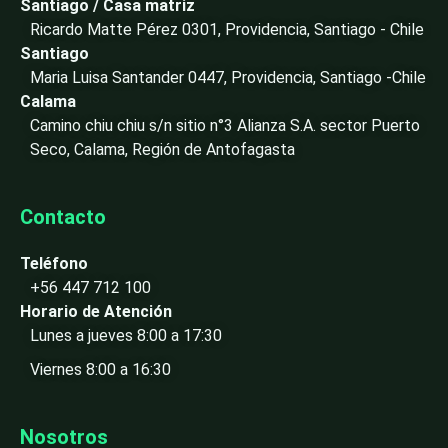
i
Santiago / Casa matriz
n
Ricardo Matte Pérez 0301, Providencia, Santiago - Chile
-
Santiago
i
Maria Luisa Santander 0447, Providencia, Santiago -Chile
n
Calama
Camino chiu chiu s/n sitio n°3 Alianza S.A. sector Puerto
Seco, Calama, Región de Antofagasta
Contacto
Teléfono
+56 447 712 100
Horario de Atención
Lunes a jueves 8:00 a 17:30
Viernes 8:00 a 16:30
Nosotros