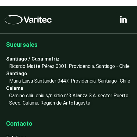
L
i
n
k
e
Sucursales
d
i
Santiago / Casa matriz
n
Ricardo Matte Pérez 0301, Providencia, Santiago - Chile
-
Santiago
i
Maria Luisa Santander 0447, Providencia, Santiago -Chile
n
Calama
Camino chiu chiu s/n sitio n°3 Alianza S.A. sector Puerto
Seco, Calama, Región de Antofagasta
Contacto