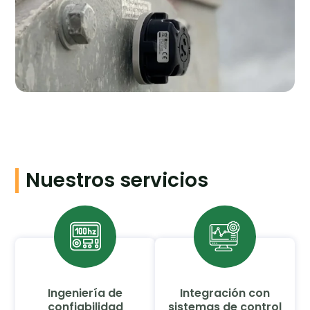
Nuestros servicios
Ingeniería de
Integración con
confiabilidad
sistemas de control