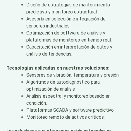
Diseño de estrategias de mantenimiento
predictivo y monitoreo estructural.
Asesoría en selección e integración de
sensores industriales.
Optimización de software de análisis y
plataformas de monitoreo en tiempo real.
Capacitación en interpretación de datos y
análisis de tendencias.
Tecnologías aplicadas en nuestras soluciones:
Sensores de vibración, temperatura y presión.
Algoritmos de autodiagnóstico para
optimización de analísis
Análisis espectral y monitoreo basado en
condición.
Plataformas SCADA y software predictivo.
Monitoreo remoto de activos críticos.