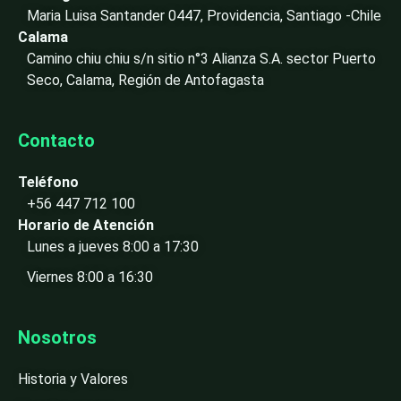
i
Maria Luisa Santander 0447, Providencia, Santiago -Chile
n
Calama
Camino chiu chiu s/n sitio n°3 Alianza S.A. sector Puerto
Seco, Calama, Región de Antofagasta
Contacto
Teléfono
+56 447 712 100
Horario de Atención
Lunes a jueves 8:00 a 17:30
Viernes 8:00 a 16:30
Nosotros
Historia y Valores