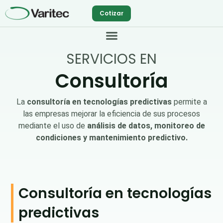
Ir
Cotizar
al
contenido
SERVICIOS EN
Consultoría
La
consultoría en tecnologías predictivas
permite a
las empresas mejorar la eficiencia de sus procesos
mediante el uso de
análisis de datos, monitoreo de
condiciones y mantenimiento predictivo.
Consultoría en tecnologías
predictivas