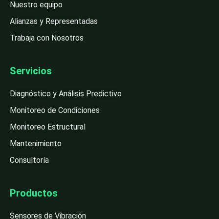
Nuestro equipo
Alianzas y Representadas
Trabaja con Nosotros
Servicios
Diagnóstico y Análisis Predictivo
Monitoreo de Condiciones
Monitoreo Estructural
Mantenimiento
Consultoría
Productos
Sensores de Vibración