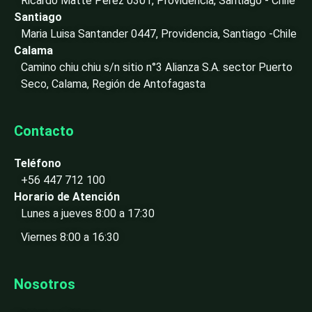
Ricardo Matte Pérez 0301, Providencia, Santiago - Chile
-
Santiago
i
Maria Luisa Santander 0447, Providencia, Santiago -Chile
n
Calama
Camino chiu chiu s/n sitio n°3 Alianza S.A. sector Puerto
Seco, Calama, Región de Antofagasta
Contacto
Teléfono
+56 447 712 100
Horario de Atención
Lunes a jueves 8:00 a 17:30
Viernes 8:00 a 16:30
Nosotros