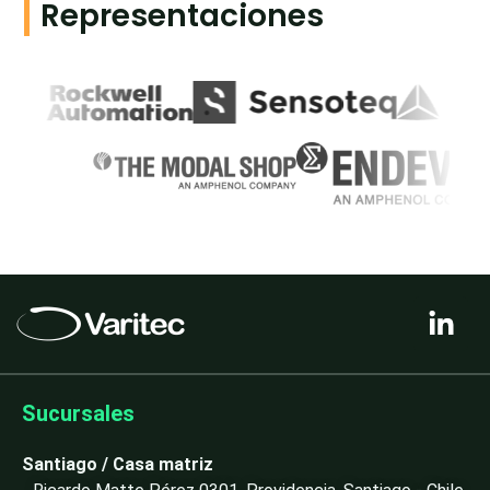
Representaciones
L
i
n
k
e
Sucursales
d
i
Santiago / Casa matriz
n