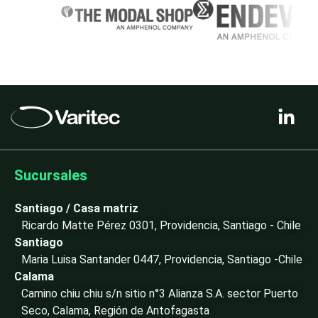
L
i
n
k
e
Sucursales
d
i
Santiago / Casa matriz
n
Ricardo Matte Pérez 0301, Providencia, Santiago - Chile
-
Santiago
i
Maria Luisa Santander 0447, Providencia, Santiago -Chile
n
Calama
Camino chiu chiu s/n sitio n°3 Alianza S.A. sector Puerto
Seco, Calama, Región de Antofagasta