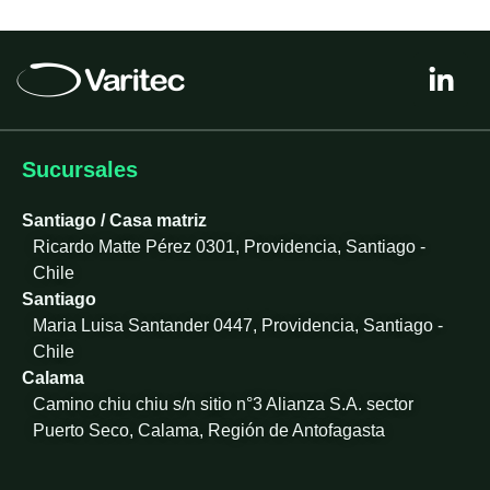
L
i
n
k
e
Sucursales
d
i
Santiago / Casa matriz
n
Ricardo Matte Pérez 0301, Providencia, Santiago -
-
Chile
i
Santiago
n
Maria Luisa Santander 0447, Providencia, Santiago -
Chile
Calama
Camino chiu chiu s/n sitio n°3 Alianza S.A. sector
Puerto Seco, Calama, Región de Antofagasta