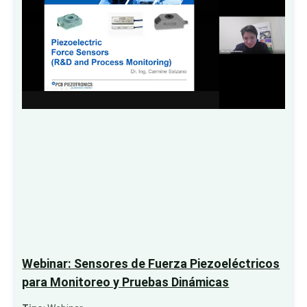
Webinar: Sensores de Fuerza Piezoeléctricos
para Monitoreo y Pruebas Dinámicas