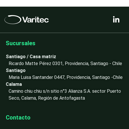
L
i
n
k
e
Sucursales
d
i
Santiago / Casa matriz
n
Ricardo Matte Pérez 0301, Providencia, Santiago - Chile
-
Santiago
i
Maria Luisa Santander 0447, Providencia, Santiago -Chile
n
Calama
Camino chiu chiu s/n sitio n°3 Alianza S.A. sector Puerto
Seco, Calama, Región de Antofagasta
Contacto