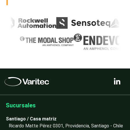
L
i
n
k
e
Sucursales
d
i
Santiago / Casa matriz
n
Ricardo Matte Pérez 0301, Providencia, Santiago - Chile