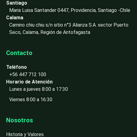
-
Santiago
i
Maria Luisa Santander 0447, Providencia, Santiago -Chile
n
Calama
Camino chiu chiu s/n sitio n°3 Alianza S.A. sector Puerto
Seco, Calama, Región de Antofagasta
Contacto
Teléfono
+56 447 712 100
Horario de Atención
Lunes a jueves 8:00 a 17:30
Viernes 8:00 a 16:30
Nosotros
Historia y Valores