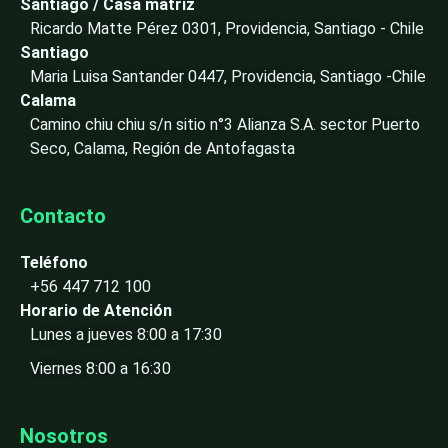
i
Santiago / Casa matriz
n
Ricardo Matte Pérez 0301, Providencia, Santiago - Chile
-
Santiago
i
Maria Luisa Santander 0447, Providencia, Santiago -Chile
n
Calama
Camino chiu chiu s/n sitio n°3 Alianza S.A. sector Puerto
Seco, Calama, Región de Antofagasta
Contacto
Teléfono
+56 447 712 100
Horario de Atención
Lunes a jueves 8:00 a 17:30
Viernes 8:00 a 16:30
Nosotros