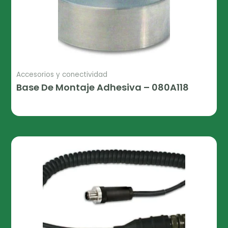
Accesorios y conectividad
Base De Montaje Adhesiva – 080A118
Leer Más