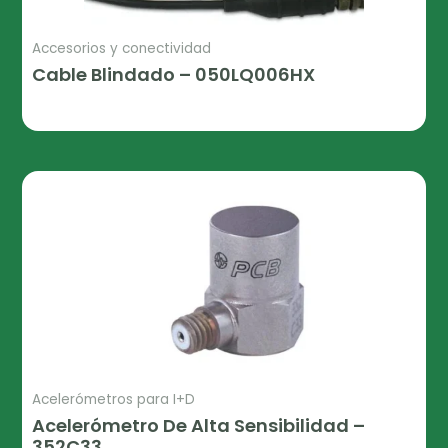
Accesorios y conectividad
Cable Blindado – 050LQ006HX
Leer Más
Acelerómetros para I+D
Acelerómetro De Alta Sensibilidad –
352C33