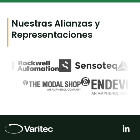
Nuestras Alianzas y
Representaciones
L
i
n