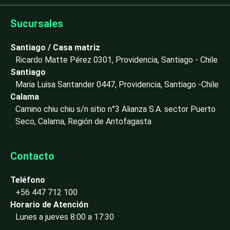
k
e
Sucursales
d
i
Santiago / Casa matriz
n
Ricardo Matte Pérez 0301, Providencia, Santiago - Chile
-
Santiago
i
Maria Luisa Santander 0447, Providencia, Santiago -Chile
n
Calama
Camino chiu chiu s/n sitio n°3 Alianza S.A. sector Puerto
Seco, Calama, Región de Antofagasta
Contacto
Teléfono
+56 447 712 100
Horario de Atención
Lunes a jueves 8:00 a 17:30