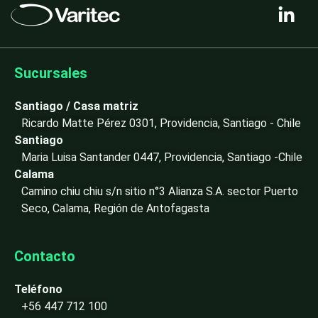
i
n
k
e
Sucursales
d
i
Santiago / Casa matriz
n
Ricardo Matte Pérez 0301, Providencia, Santiago - Chile
-
Santiago
i
Maria Luisa Santander 0447, Providencia, Santiago -Chile
n
Calama
Camino chiu chiu s/n sitio n°3 Alianza S.A. sector Puerto
Seco, Calama, Región de Antofagasta
Contacto
Teléfono
+56 447 712 100