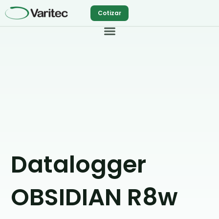
Ir
Cotizar
al
contenido
Datalogger
OBSIDIAN R8w