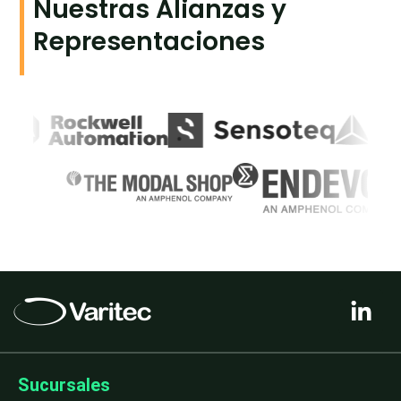
Nuestras Alianzas y
Representaciones
L
i
n
k
e
Sucursales