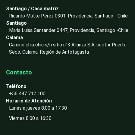
d
i
Santiago / Casa matriz
n
Ricardo Matte Pérez 0301, Providencia, Santiago - Chile
-
Santiago
i
Maria Luisa Santander 0447, Providencia, Santiago -Chile
n
Calama
Camino chiu chiu s/n sitio n°3 Alianza S.A. sector Puerto
Seco, Calama, Región de Antofagasta
Contacto
Teléfono
+56 447 712 100
Horario de Atención
Lunes a jueves 8:00 a 17:30
Viernes 8:00 a 16:30