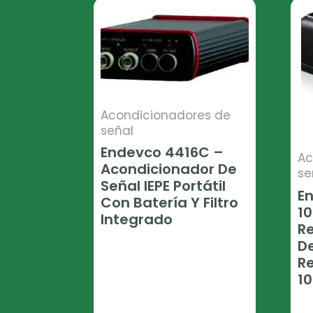
Acondicionadores de
señal
Endevco 4416C –
Ac
Acondicionador De
se
Señal IEPE Portátil
E
Con Batería Y Filtro
10
Integrado
R
D
Leer Más
R
10
Le