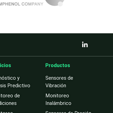
L
i
n
k
e
icios
Productos
d
i
nóstico y
Sensores de
n
isis Predictivo
Vibración
-
i
toreo de
Monitoreo
n
iciones
Inalámbrico