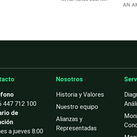
tacto
Nosotros
Serv
éfono
Historia y Valores
Diag
6 447 712 100
Anál
Nuestro equipo
ario de
Moni
Alianzas y
nción
Cond
Representadas
es a jueves 8:00