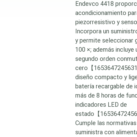
Endevco 4418 proporci
acondicionamiento par
piezorresistivo y senso
Incorpora un suministr
y permite seleccionar 
100 ×; además incluye 
segundo orden conmutab
cero【1653647245631
diseño compacto y lig
batería recargable de i
más de 8 horas de fun
indicadores LED de
estado【16536472456
Cumple las normativas
suministra con aliment