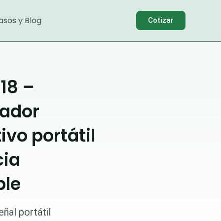
asos y Blog
Cotizar
18 –
ador
ivo portátil
cia
ble
ñal portátil