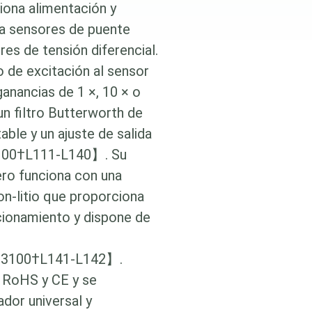
ona alimentación y
a sensores de puente
res de tensión diferencial.
o de excitación al sensor
ganancias de 1 ×, 10 × o
un filtro Butterworth de
le y un ajuste de salida
00†L111-L140】. Su
ero funciona con una
on‑litio que proporciona
cionamiento y dispone de
3100†L141-L142】.
 RoHS y CE y se
ador universal y