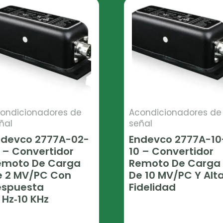
ondicionadores de
Acondicionadores de
ñal
señal
ndevco 2777A-02-
Endevco 2777A-10
 – Convertidor
10 – Convertidor
emoto De Carga
Remoto De Carga
e 2 MV/pC Con
De 10 MV/pC Y Alt
espuesta
Fidelidad
 Hz‑10 KHz
Leer Más
er Más