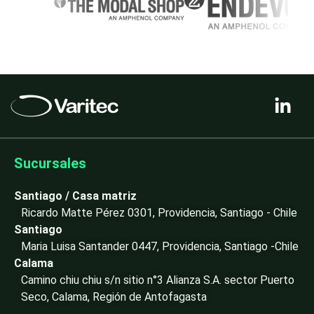
L
i
n
k
e
Sucursales
d
i
Santiago / Casa matriz
n
Ricardo Matte Pérez 0301, Providencia, Santiago - Chile
-
Santiago
i
Maria Luisa Santander 0447, Providencia, Santiago -Chile
n
Calama
Camino chiu chiu s/n sitio n°3 Alianza S.A. sector Puerto
Seco, Calama, Región de Antofagasta