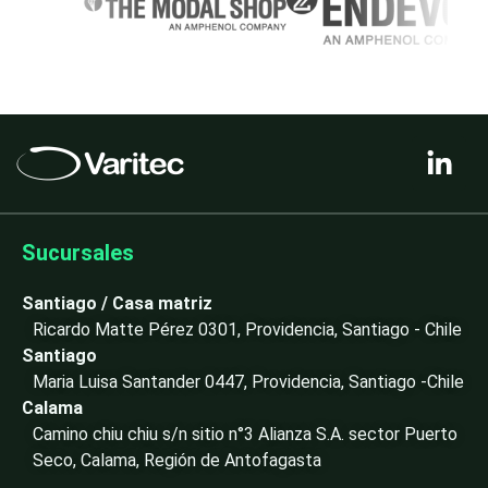
L
i
n
k
e
Sucursales
d
i
Santiago / Casa matriz
n
Ricardo Matte Pérez 0301, Providencia, Santiago - Chile
-
Santiago
i
Maria Luisa Santander 0447, Providencia, Santiago -Chile
n
Calama
Camino chiu chiu s/n sitio n°3 Alianza S.A. sector Puerto
Seco, Calama, Región de Antofagasta