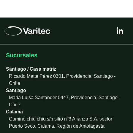
L
i
n
k
e
Sucursales
d
i
Santiago / Casa matriz
n
Ricardo Matte Pérez 0301, Providencia, Santiago -
-
Chile
i
Santiago
n
Maria Luisa Santander 0447, Providencia, Santiago -
Chile
Calama
Camino chiu chiu s/n sitio n°3 Alianza S.A. sector
Puerto Seco, Calama, Región de Antofagasta