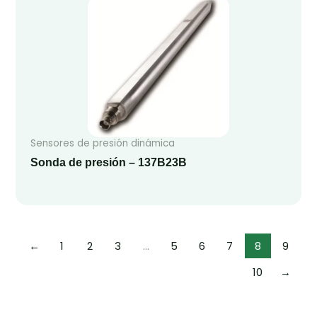
Sensores de presión dinámica
Sonda de presión – 137B23B
←
1
2
3
…
5
6
7
8
9
10
→