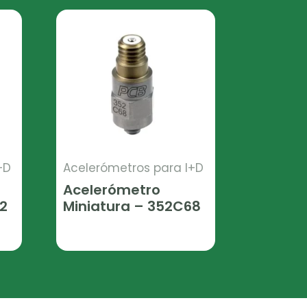
+D
Acelerómetros para I+D
Acelerómetro
2
Miniatura – 352C68
Leer Más