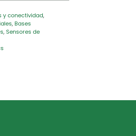
s y conectividad
,
iales
,
Bases
es
,
Sensores de
cs