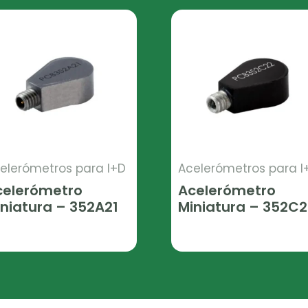
elerómetros para I+D
Acelerómetros para I
celerómetro
Acelerómetro
niatura – 352A21
Miniatura – 352C2
er Más
Leer Más