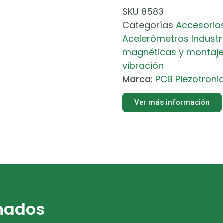
SKU
8583
Categorías
Accesorio
Acelerómetros Industr
magnéticas y montaj
vibración
Marca:
PCB Piezotroni
Ver más información
onados