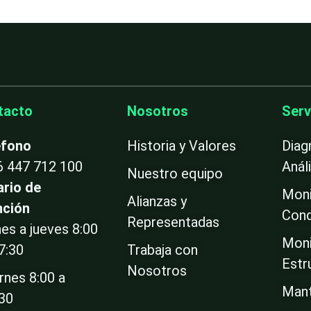
tacto
Nosotros
Serv
éfono
Historia y Valores
Diag
6 447 712 100
Anál
Nuestro equipo
ario de
Moni
Alianzas y
nción
Cond
Representadas
es a jueves 8:00
Moni
7:30
Trabaja con
Estr
Nosotros
rnes 8:00 a
Mant
:30