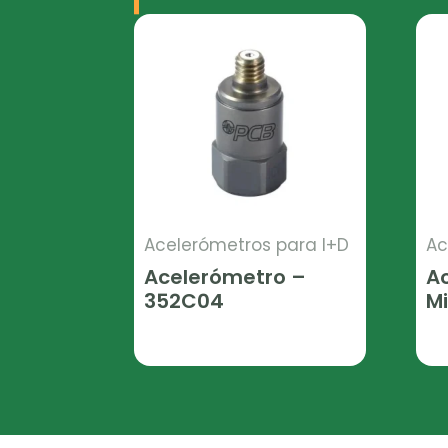
Acelerómetros para I+D
Ac
Acelerómetro –
A
352C04
Mi
Leer Más
Le