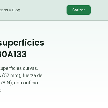
asos y Blog
Cotizar
superficies
80A133
uperficies curvas,
s (52 mm), fuerza de
78 N), con orificio
a.