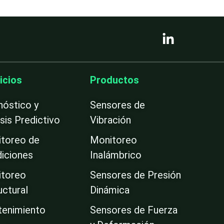
L
i
n
k
e
icios
Productos
d
i
nóstico y
Sensores de
n
isis Predictivo
Vibración
-
i
toreo de
Monitoreo
n
iciones
Inalámbrico
toreo
Sensores de Presión
uctural
Dinámica
enimiento
Sensores de Fuerza