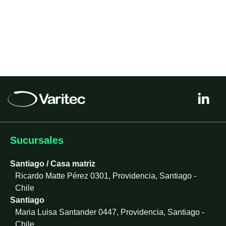
L
i
n
k
e
Sucursales
d
i
Santiago / Casa matriz
n
Ricardo Matte Pérez 0301, Providencia, Santiago -
-
Chile
i
Santiago
n
Maria Luisa Santander 0447, Providencia, Santiago -
Chile