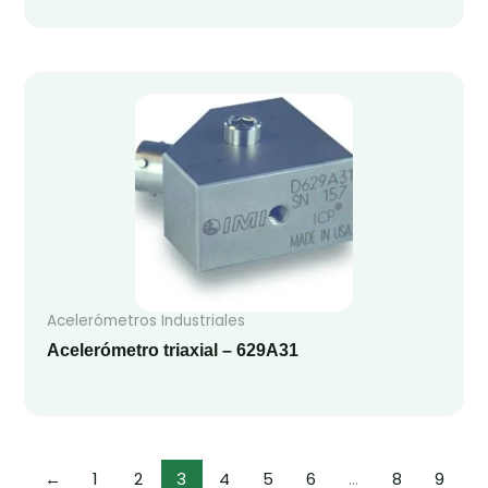
Acelerómetros Industriales
Acelerómetro triaxial – 629A31
←
1
2
3
4
5
6
…
8
9