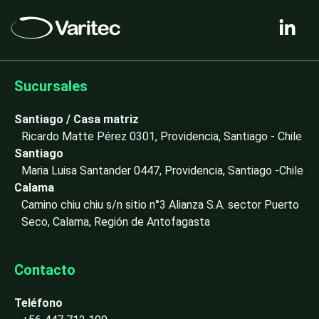
L
i
n
k
e
Sucursales
d
i
Santiago / Casa matriz
n
Ricardo Matte Pérez 0301, Providencia, Santiago - Chile
-
Santiago
i
Maria Luisa Santander 0447, Providencia, Santiago -Chile
n
Calama
Camino chiu chiu s/n sitio n°3 Alianza S.A. sector Puerto
Seco, Calama, Región de Antofagasta
Contacto
Teléfono