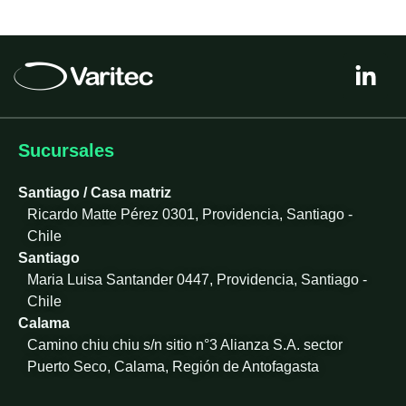
L
i
n
k
e
Sucursales
d
i
Santiago / Casa matriz
n
Ricardo Matte Pérez 0301, Providencia, Santiago -
-
Chile
i
Santiago
n
Maria Luisa Santander 0447, Providencia, Santiago -
Chile
Calama
Camino chiu chiu s/n sitio n°3 Alianza S.A. sector
Puerto Seco, Calama, Región de Antofagasta