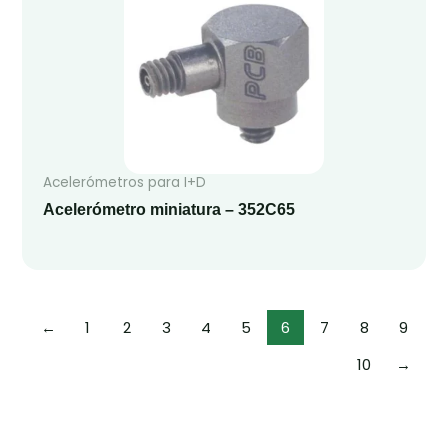
Acelerómetros para I+D
Acelerómetro miniatura – 352C65
←
1
2
3
4
5
6
7
8
9
10
→