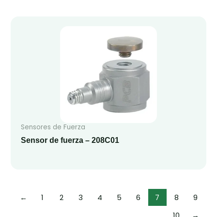
Sensores de Fuerza
Sensor de fuerza – 208C01
←
1
2
3
4
5
6
7
8
9
10
→