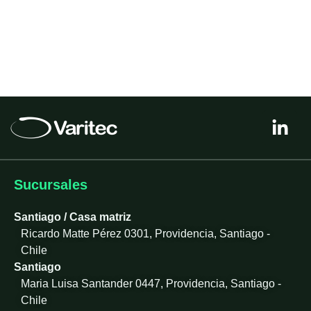
L
i
n
k
e
Sucursales
d
i
Santiago / Casa matriz
n
Ricardo Matte Pérez 0301, Providencia, Santiago -
-
Chile
i
Santiago
n
Maria Luisa Santander 0447, Providencia, Santiago -
Chile