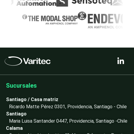
L
i
n
k
e
Sucursales
d
i
Santiago / Casa matriz
n
Ricardo Matte Pérez 0301, Providencia, Santiago - Chile
-
Santiago
i
Maria Luisa Santander 0447, Providencia, Santiago -Chile
n
Calama