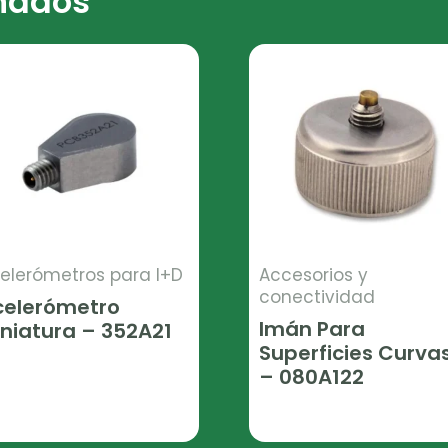
onados
elerómetros para I+D
Accesorios y
conectividad
celerómetro
Imán Para
niatura – 352A21
Superficies Curva
er Más
– 080A122
Leer Más