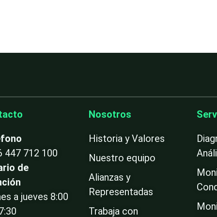
tacto
Nosotros
Serv
éfono
Historia y Valores
Diag
6 447 712 100
Anál
Nuestro equipo
ario de
Moni
Alianzas y
nción
Cond
Representadas
es a jueves 8:00
Moni
7:30
Trabaja con