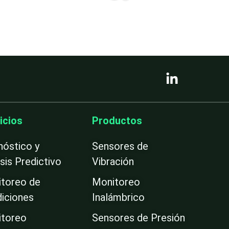
L
i
n
k
e
icios
Productos
d
i
nóstico y
Sensores de
n
isis Predictivo
Vibración
-
i
toreo de
Monitoreo
n
iciones
Inalámbrico
toreo
Sensores de Presión