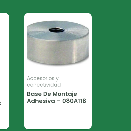
Accesorios y
conectividad
Base De Montaje
Adhesiva – 080A118
s
Leer Más