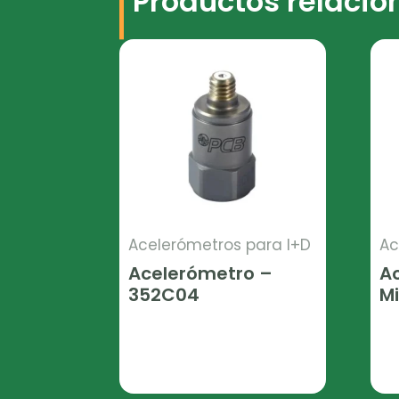
Productos relaci
Acelerómetros para I+D
Ac
Acelerómetro –
A
352C04
Mi
Leer Más
Le