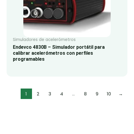
Simuladores de acelerómetros
Endevco 4830B – Simulador portátil para
calibrar acelerómetros con perfiles
programables
1
2
3
4
…
8
9
10
→