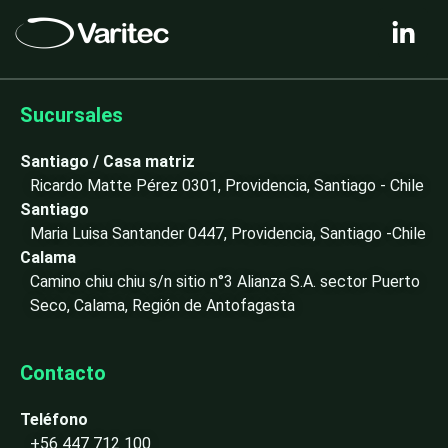
L
i
n
k
e
Sucursales
d
i
Santiago / Casa matriz
n
Ricardo Matte Pérez 0301, Providencia, Santiago - Chile
-
Santiago
i
Maria Luisa Santander 0447, Providencia, Santiago -Chile
n
Calama
Camino chiu chiu s/n sitio n°3 Alianza S.A. sector Puerto
Seco, Calama, Región de Antofagasta
Contacto
Teléfono
+56 447 712 100