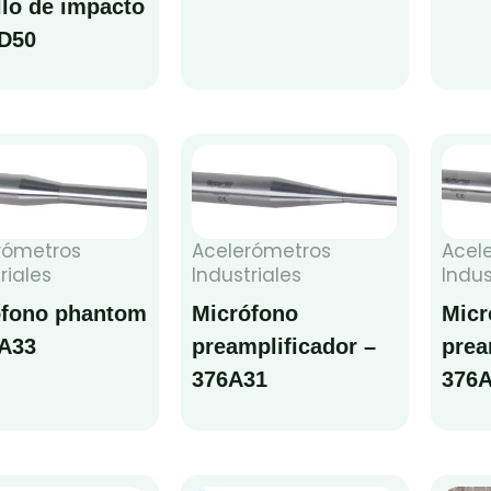
llo de impacto
6D50
rómetros
Acelerómetros
Acel
riales
Industriales
Indus
ófono phantom
Micrófono
Micr
6A33
preamplificador –
prea
376A31
376