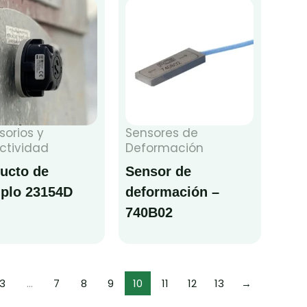
sorios y
Sensores de
ctividad
Deformación
ucto de
Sensor de
plo 23154D
deformación –
740B02
3
…
7
8
9
10
11
12
13
→