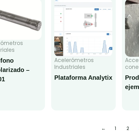
rómetros
riales
Acelerómetros
Acce
ófono
Industriales
cone
larizado –
Plataforma Analytix
Prod
01
ejem
←
1
2