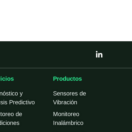
L
i
n
k
e
icios
Productos
d
i
nóstico y
Sensores de
n
sis Predictivo
Vibración
-
i
toreo de
Monitoreo
n
iciones
Inalámbrico