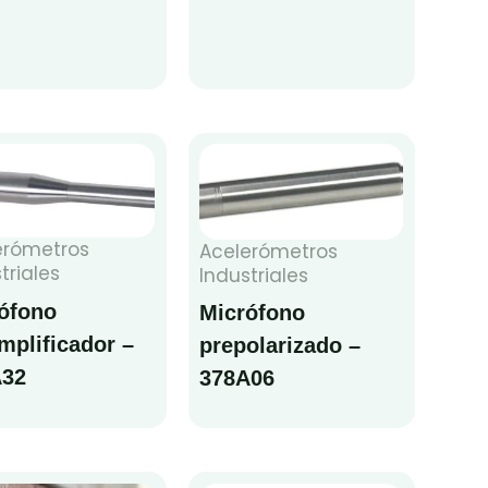
erómetros
Acelerómetros
triales
Industriales
ófono
Micrófono
mplificador –
prepolarizado –
A32
378A06