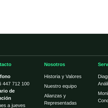
tacto
Nosotros
Serv
éfono
Historia y Valores
Diag
6 447 712 100
Análi
Nuestro equipo
ario de
Moni
Alianzas y
nción
Cond
Representadas
nes a jueves