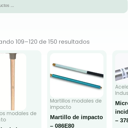
ando 109–120 de 150 resultados
Acel
Indus
Martillos modales de
Micr
impacto
inci
llos modales de
Martillo de impacto
to
– 37
– 086E80