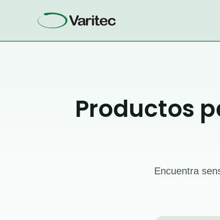
Ir
al
contenido
Productos p
Encuentra sens
Búsqueda