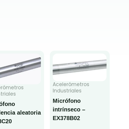
Acelerómetros
erómetros
Industriales
triales
Micrófono
ófono
intrínseco –
dencia aleatoria
EX378B02
8C20