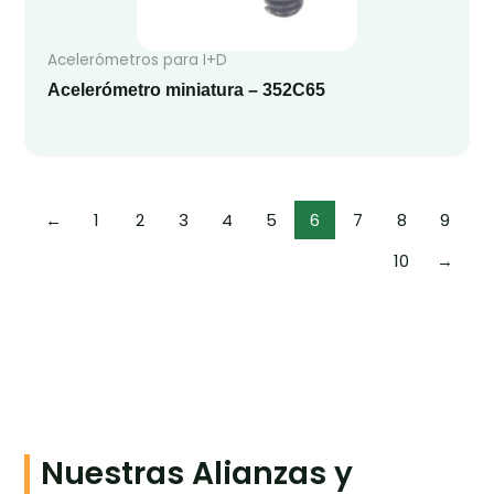
Acelerómetros para I+D
Acelerómetro miniatura – 352C65
←
1
2
3
4
5
6
7
8
9
10
→
Nuestras Alianzas y