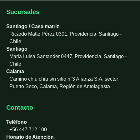
k
e
Sucursales
d
i
Santiago / Casa matriz
n
Ricardo Matte Pérez 0301, Providencia, Santiago -
-
Chile
i
Santiago
n
Maria Luisa Santander 0447, Providencia, Santiago -
Chile
Calama
Camino chiu chiu s/n sitio n°3 Alianza S.A. sector
Puerto Seco, Calama, Región de Antofagasta
Contacto
Teléfono
+56 447 712 100
Horario de Atención