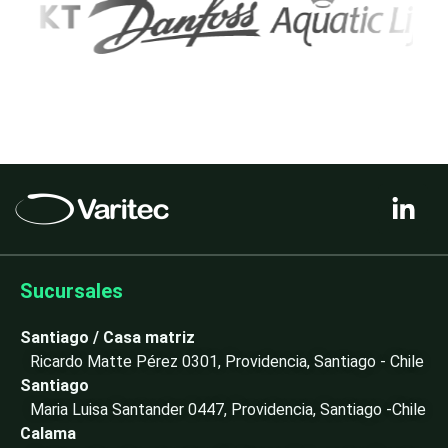
L
i
n
k
e
Sucursales
d
i
Santiago / Casa matriz
n
Ricardo Matte Pérez 0301, Providencia, Santiago - Chile
-
Santiago
i
Maria Luisa Santander 0447, Providencia, Santiago -Chile
n
Calama