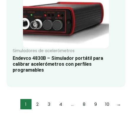
Simuladores de acelerómetros
Endevco 4830B – Simulador portátil para
calibrar acelerómetros con perfiles
programables
1
2
3
4
…
8
9
10
→