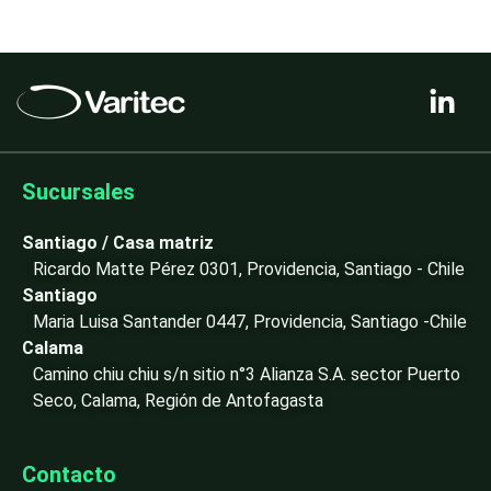
L
i
n
k
e
Sucursales
d
i
Santiago / Casa matriz
n
Ricardo Matte Pérez 0301, Providencia, Santiago - Chile
-
Santiago
i
Maria Luisa Santander 0447, Providencia, Santiago -Chile
n
Calama
Camino chiu chiu s/n sitio n°3 Alianza S.A. sector Puerto
Seco, Calama, Región de Antofagasta
Contacto