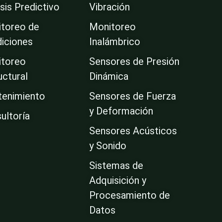
n
isis Predictivo
Vibración
-
i
toreo de
Monitoreo
n
iciones
Inalámbrico
toreo
Sensores de Presión
uctural
Dinámica
enimiento
Sensores de Fuerza
y Deformación
ultoría
Sensores Acústicos
y Sonido
Sistemas de
Adquisición y
Procesamiento de
Datos