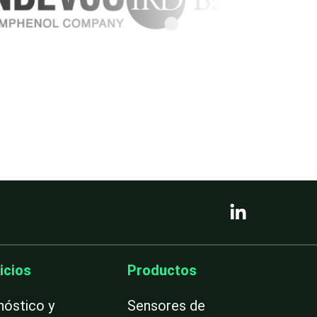
L
i
n
k
e
icios
Productos
d
i
nóstico y
Sensores de