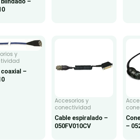
 blindado –
10
orios y
tividad
 coaxial –
10
Accesorios y
Acce
conectividad
cone
Cable espiralado –
Cone
050FV010CV
– 05