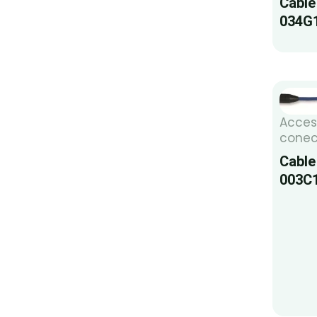
Cable
034G
Acces
conec
Cable
003C