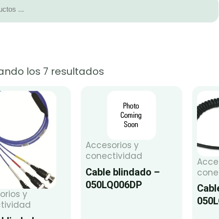
ando los 7 resultados
Accesorios y
conectividad
Acce
Cable blindado –
cone
050LQ006DP
Cabl
orios y
050
tividad