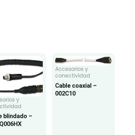
Accesorios y
conectividad
Cable coaxial –
002C10
sorios y
ctividad
e blindado –
LQ006HX