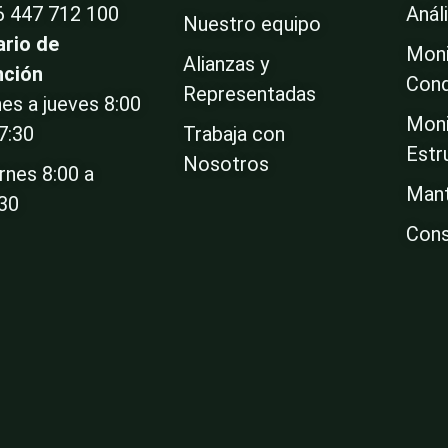
6 447 712 100
Anál
Nuestro equipo
ario de
Moni
Alianzas y
nción
Cond
Representadas
es a jueves 8:00
Moni
7:30
Trabaja con
Estr
Nosotros
rnes 8:00 a
Mant
:30
Cons