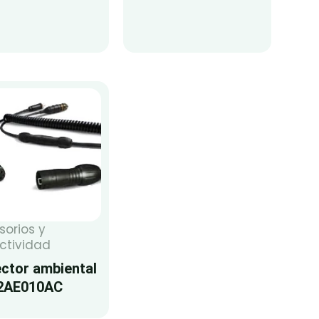
sorios y
ctividad
ctor ambiental
2AE010AC