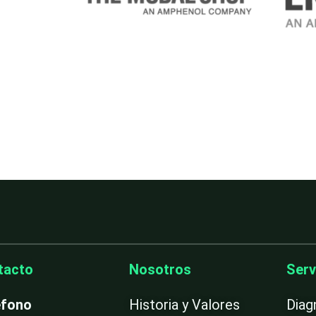
tacto
Nosotros
Serv
éfono
Historia y Valores
Diag