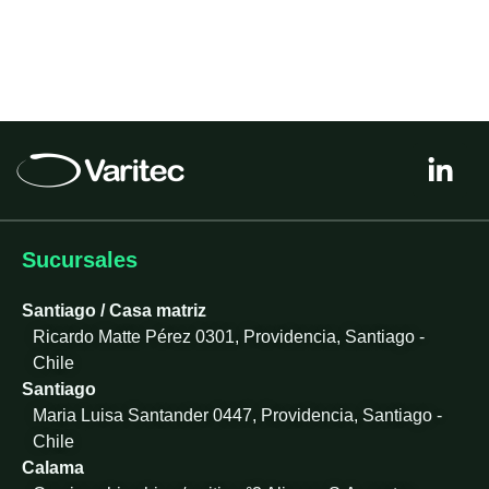
L
i
n
k
e
Sucursales
d
i
Santiago / Casa matriz
n
Ricardo Matte Pérez 0301, Providencia, Santiago -
-
Chile
i
Santiago
n
Maria Luisa Santander 0447, Providencia, Santiago -
Chile
Calama