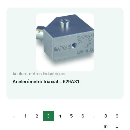
Acelerómetros Industriales
Acelerómetro triaxial – 629A31
←
1
2
3
4
5
6
…
8
9
10
→