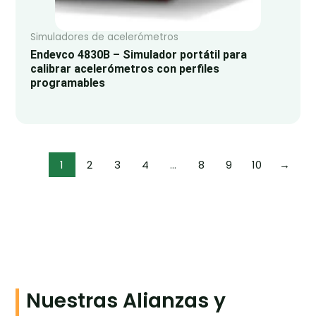
Simuladores de acelerómetros
Endevco 4830B – Simulador portátil para
calibrar acelerómetros con perfiles
programables
1
2
3
4
…
8
9
10
→
Nuestras Alianzas y