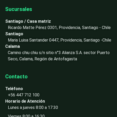
k
e
Sucursales
d
i
Santiago / Casa matriz
n
Ricardo Matte Pérez 0301, Providencia, Santiago - Chile
-
Santiago
i
Maria Luisa Santander 0447, Providencia, Santiago -Chile
n
Calama
Camino chiu chiu s/n sitio n°3 Alianza S.A. sector Puerto
Seco, Calama, Región de Antofagasta
Contacto
Teléfono
+56 447 712 100
Horario de Atención
Lunes a jueves 8:00 a 17:30
Viernes 8:00 a 16:30