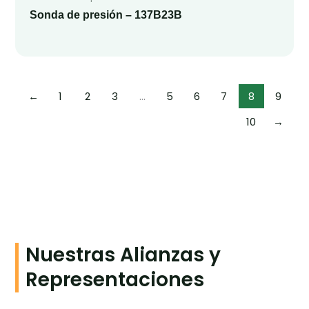
Sonda de presión – 137B23B
←
1
2
3
…
5
6
7
8
9
10
→
Nuestras Alianzas y
Representaciones