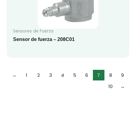
Sensores de Fuerza
Sensor de fuerza – 208C01
←
1
2
3
4
5
6
7
8
9
10
→