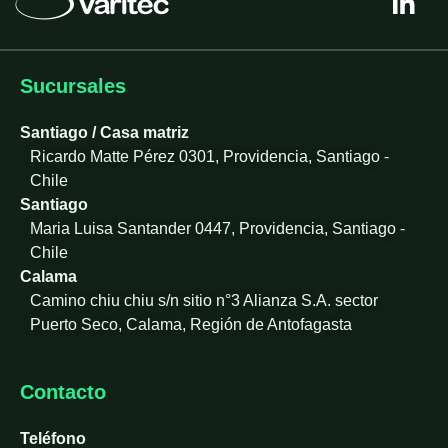
i
n
k
e
Sucursales
d
i
Santiago / Casa matriz
n
Ricardo Matte Pérez 0301, Providencia, Santiago -
-
Chile
i
Santiago
n
Maria Luisa Santander 0447, Providencia, Santiago -
Chile
Calama
Camino chiu chiu s/n sitio n°3 Alianza S.A. sector
Puerto Seco, Calama, Región de Antofagasta
Contacto
Teléfono