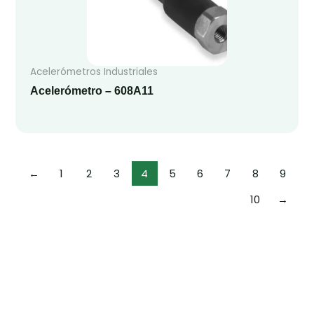
Acelerómetros Industriales
Acelerómetro – 608A11
←
1
2
3
4
5
6
7
8
9
10
→