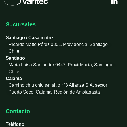
i
n
k
e
Sucursales
d
i
Santiago / Casa matriz
n
Ricardo Matte Pérez 0301, Providencia, Santiago -
-
Chile
i
Santiago
n
Maria Luisa Santander 0447, Providencia, Santiago -
Chile
Calama
Camino chiu chiu s/n sitio n°3 Alianza S.A. sector
Puerto Seco, Calama, Región de Antofagasta
Contacto
Teléfono