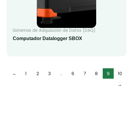
Sistemas de Adquisición de Datos (DAQ)
Computador Datalogger SBOX
←
1
2
3
…
6
7
8
9
10
→