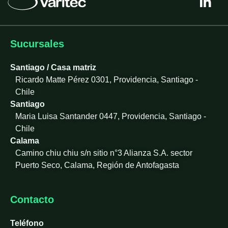
i
n
k
e
Sucursales
d
i
Santiago / Casa matriz
n
Ricardo Matte Pérez 0301, Providencia, Santiago -
-
Chile
i
Santiago
n
Maria Luisa Santander 0447, Providencia, Santiago -
Chile
Calama
Camino chiu chiu s/n sitio n°3 Alianza S.A. sector
Puerto Seco, Calama, Región de Antofagasta
Contacto
Teléfono