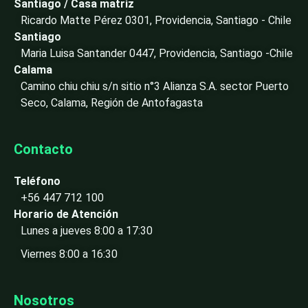
i
Santiago / Casa matriz
n
Ricardo Matte Pérez 0301, Providencia, Santiago - Chile
-
Santiago
i
Maria Luisa Santander 0447, Providencia, Santiago -Chile
n
Calama
Camino chiu chiu s/n sitio n°3 Alianza S.A. sector Puerto
Seco, Calama, Región de Antofagasta
Contacto
Teléfono
+56 447 712 100
Horario de Atención
Lunes a jueves 8:00 a 17:30
Viernes 8:00 a 16:30
Nosotros