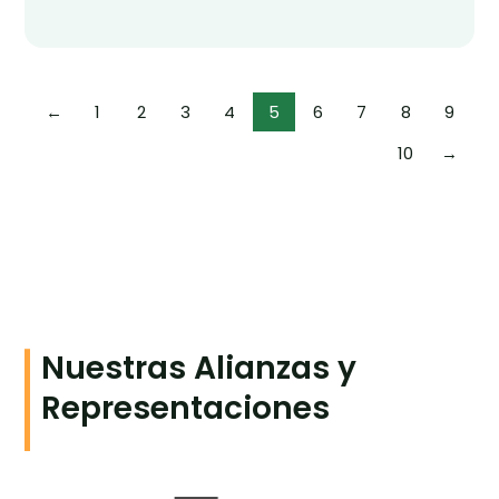
←
1
2
3
4
5
6
7
8
9
10
→
Nuestras Alianzas y
Representaciones