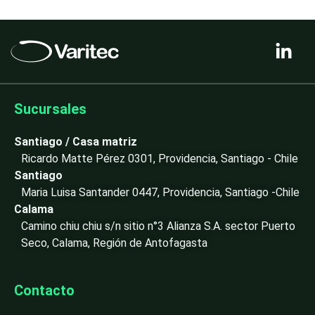
L
i
n
k
e
Sucursales
d
i
Santiago / Casa matriz
n
Ricardo Matte Pérez 0301, Providencia, Santiago - Chile
-
Santiago
i
Maria Luisa Santander 0447, Providencia, Santiago -Chile
n
Calama
Camino chiu chiu s/n sitio n°3 Alianza S.A. sector Puerto
Seco, Calama, Región de Antofagasta
Contacto