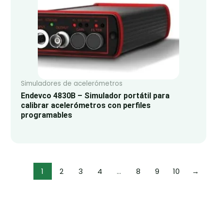
Simuladores de acelerómetros
Endevco 4830B – Simulador portátil para
calibrar acelerómetros con perfiles
programables
1
2
3
4
…
8
9
10
→