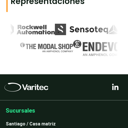
Representaciones
L
i
n
k
e
Sucursales
d
i
Santiago / Casa matriz