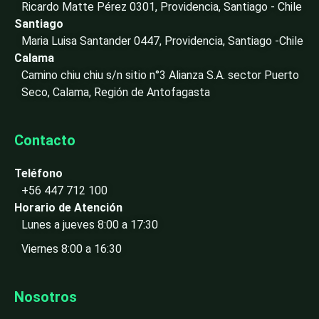
n
Ricardo Matte Pérez 0301, Providencia, Santiago - Chile
-
Santiago
i
Maria Luisa Santander 0447, Providencia, Santiago -Chile
n
Calama
Camino chiu chiu s/n sitio n°3 Alianza S.A. sector Puerto
Seco, Calama, Región de Antofagasta
Contacto
Teléfono
+56 447 712 100
Horario de Atención
Lunes a jueves 8:00 a 17:30
Viernes 8:00 a 16:30
Nosotros