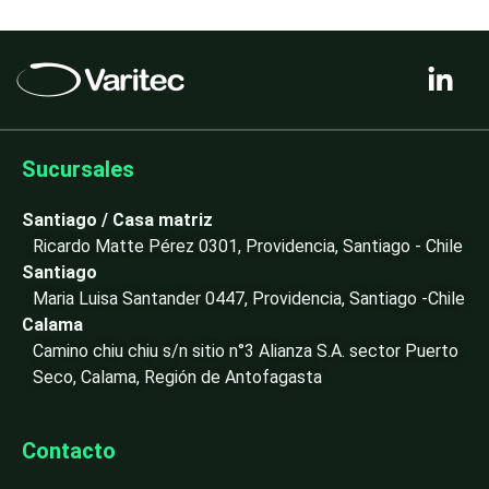
L
i
n
k
e
Sucursales
d
i
Santiago / Casa matriz
n
Ricardo Matte Pérez 0301, Providencia, Santiago - Chile
-
Santiago
i
Maria Luisa Santander 0447, Providencia, Santiago -Chile
n
Calama
Camino chiu chiu s/n sitio n°3 Alianza S.A. sector Puerto
Seco, Calama, Región de Antofagasta
Contacto