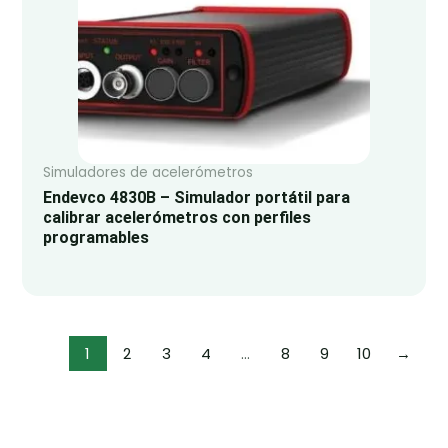
Simuladores de acelerómetros
Endevco 4830B – Simulador portátil para
calibrar acelerómetros con perfiles
programables
1
2
3
4
…
8
9
10
→