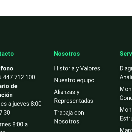
tacto
Nosotros
Serv
éfono
Historia y Valores
Diag
6 447 712 100
Anál
Nuestro equipo
ario de
Moni
Alianzas y
nción
Cond
Representadas
es a jueves 8:00
Moni
7:30
Trabaja con
Estr
Nosotros
rnes 8:00 a
Mant