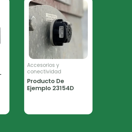
Accesorios y
conectividad
–
Producto De
Ejemplo 23154D
Leer Más