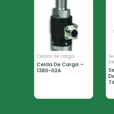
Celdas de carga
Se
De
Celda De Carga –
S
1380-02A
D
Leer Más
7
Le