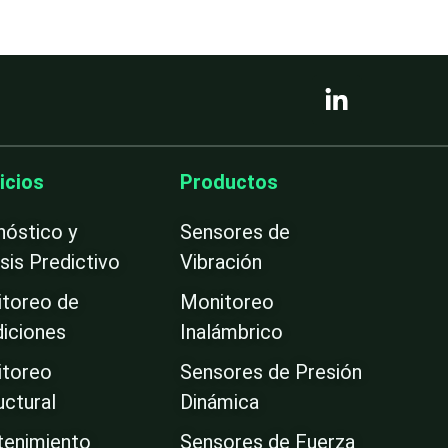
L
i
n
k
e
icios
Productos
d
i
nóstico y
Sensores de
n
isis Predictivo
Vibración
-
i
toreo de
Monitoreo
n
iciones
Inalámbrico
toreo
Sensores de Presión
uctural
Dinámica
enimiento
Sensores de Fuerza