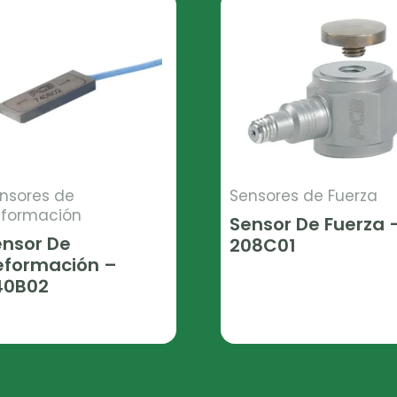
nsores de
Sensores de Fuerza
formación
Sensor De Fuerza 
ensor De
208C01
eformación –
Leer Más
40B02
er Más