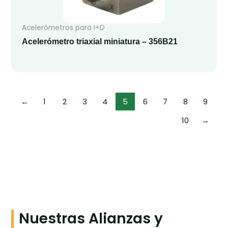
Acelerómetros para I+D
Acelerómetro triaxial miniatura – 356B21
←
1
2
3
4
5
6
7
8
9
10
→
Nuestras Alianzas y