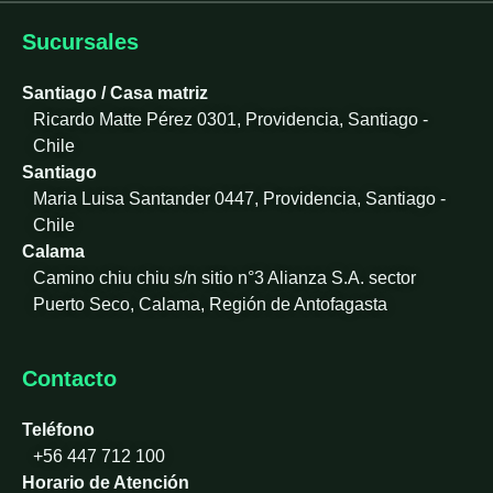
k
e
Sucursales
d
i
Santiago / Casa matriz
n
Ricardo Matte Pérez 0301, Providencia, Santiago -
-
Chile
i
Santiago
n
Maria Luisa Santander 0447, Providencia, Santiago -
Chile
Calama
Camino chiu chiu s/n sitio n°3 Alianza S.A. sector
Puerto Seco, Calama, Región de Antofagasta
Contacto
Teléfono
+56 447 712 100
Horario de Atención