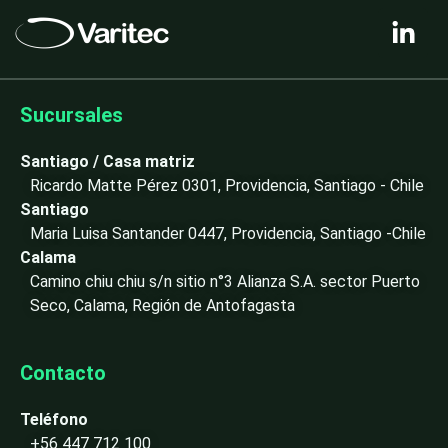
L
i
n
k
e
Sucursales
d
i
Santiago / Casa matriz
n
Ricardo Matte Pérez 0301, Providencia, Santiago - Chile
-
Santiago
i
Maria Luisa Santander 0447, Providencia, Santiago -Chile
n
Calama
Camino chiu chiu s/n sitio n°3 Alianza S.A. sector Puerto
Seco, Calama, Región de Antofagasta
Contacto
Teléfono
+56 447 712 100