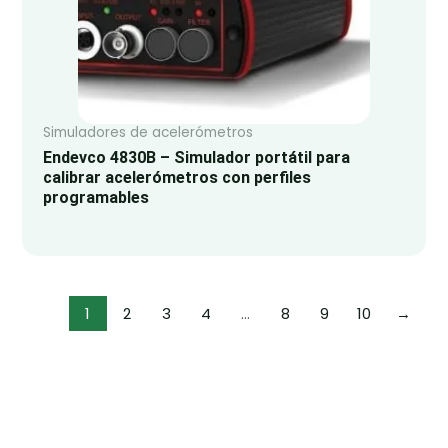
Simuladores de acelerómetros
Endevco 4830B – Simulador portátil para
calibrar acelerómetros con perfiles
programables
1
2
3
4
…
8
9
10
→