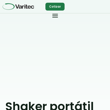
Ir
Cotizar
al
contenido
Shaker portátil