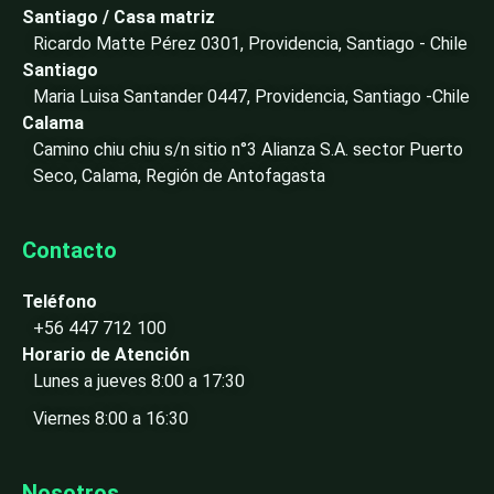
i
Santiago / Casa matriz
n
Ricardo Matte Pérez 0301, Providencia, Santiago - Chile
-
Santiago
i
Maria Luisa Santander 0447, Providencia, Santiago -Chile
n
Calama
Camino chiu chiu s/n sitio n°3 Alianza S.A. sector Puerto
Seco, Calama, Región de Antofagasta
Contacto
Teléfono
+56 447 712 100
Horario de Atención
Lunes a jueves 8:00 a 17:30
Viernes 8:00 a 16:30
Nosotros