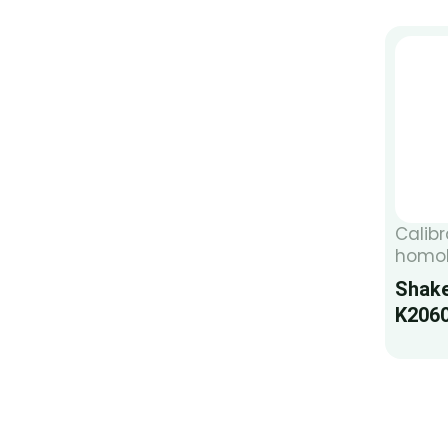
Calibr
homol
Shake
K206