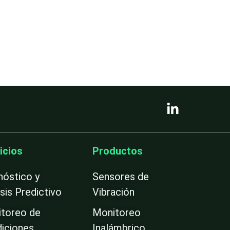
L
i
n
k
e
icios
Productos
d
i
nóstico y
Sensores de
n
isis Predictivo
Vibración
-
i
toreo de
Monitoreo
n
iciones
Inalámbrico