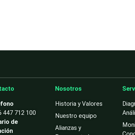
tacto
Nosotros
Serv
éfono
Historia y Valores
Diag
6 447 712 100
Anál
Nuestro equipo
ario de
Moni
Alianzas y
nción
Cond