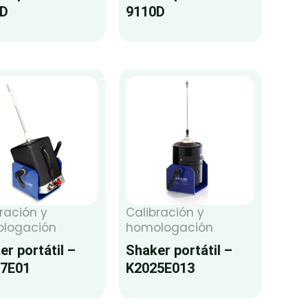
0D
9110D
ración y
Calibración y
logación
homologación
er portátil –
Shaker portátil –
7E01
K2025E013