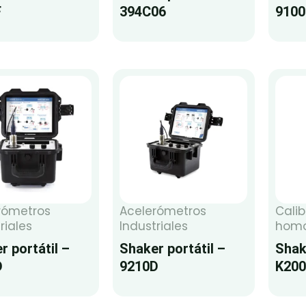
F
394C06
910
rómetros
Acelerómetros
Calib
riales
Industriales
homo
r portátil –
Shaker portátil –
Shak
D
9210D
K200