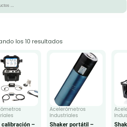
ndo los 10 resultados
rómetros
Acelerómetros
Acel
riales
Industriales
Indus
 calibración –
Shaker portátil –
Shak