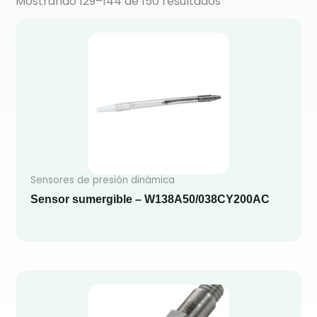
Mostrando 129–144 de 150 resultados
Sensores de presión dinámica
Sensor sumergible – W138A50/038CY200AC