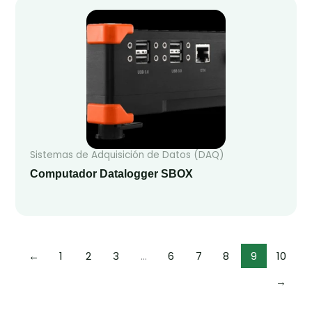
Sistemas de Adquisición de Datos (DAQ)
Computador Datalogger SBOX
←
1
2
3
…
6
7
8
9
10
→