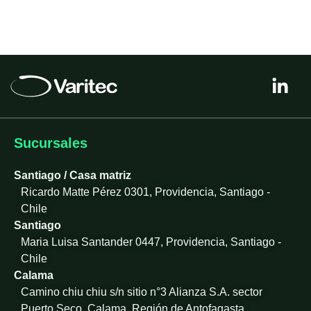
L
i
n
k
e
Sucursales
d
i
Santiago / Casa matriz
n
Ricardo Matte Pérez 0301, Providencia, Santiago -
-
Chile
i
Santiago
n
Maria Luisa Santander 0447, Providencia, Santiago -
Chile
Calama
Camino chiu chiu s/n sitio n°3 Alianza S.A. sector
Puerto Seco, Calama, Región de Antofagasta