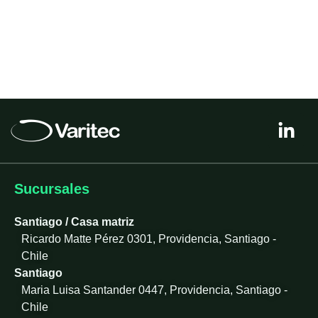
L
i
n
k
e
Sucursales
d
i
Santiago / Casa matriz
n
Ricardo Matte Pérez 0301, Providencia, Santiago -
-
Chile
i
Santiago
n
Maria Luisa Santander 0447, Providencia, Santiago -
Chile