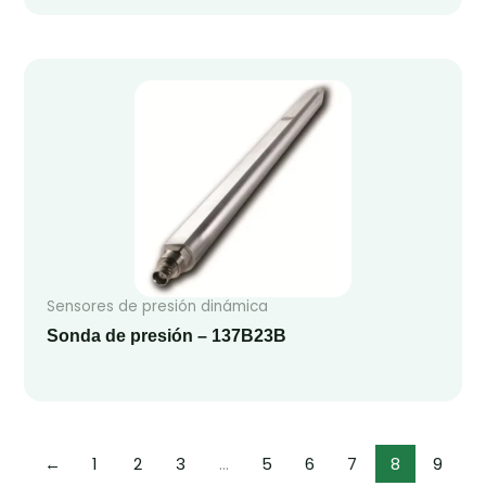
Sensores de presión dinámica
Sonda de presión – 137B23B
←
1
2
3
…
5
6
7
8
9