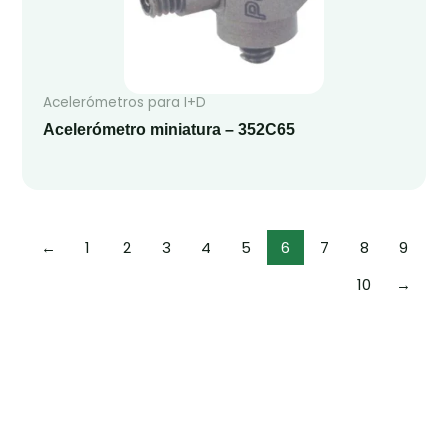
Acelerómetros para I+D
Acelerómetro miniatura – 352C65
←
1
2
3
4
5
6
7
8
9
10
→