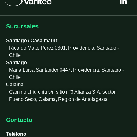
i
n
k
e
Sucursales
d
i
Santiago / Casa matriz
n
Ricardo Matte Pérez 0301, Providencia, Santiago -
-
Chile
i
Santiago
n
Maria Luisa Santander 0447, Providencia, Santiago -
Chile
Calama
Camino chiu chiu s/n sitio n°3 Alianza S.A. sector
Puerto Seco, Calama, Región de Antofagasta
Contacto
Teléfono